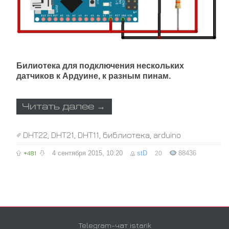
Билиотека для подключения нескольких
датчиков к Ардуине, к разным пинам.
Читать далее →
DHT22
,
DHT21
,
DHT11
,
библиотека
,
arduino
+481
4 сентября 2015, 10:20
stD
88436
20
Telegram-чат istarik