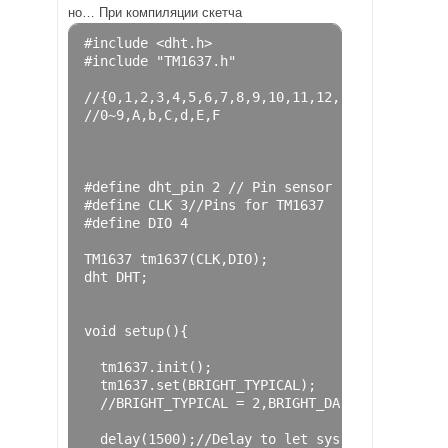
но… При компиляции скетча
#include <dht.h>
#include "TM1637.h"
//{0,1,2,3,4,5,6,7,8,9,10,11,12,13,14,15};
//0~9,A,b,C,d,E,F
#define dht_pin 2 // Pin sensor is connected 
#define CLK 3//Pins for TM1637       
#define DIO 4
TM1637 tm1637
(
CLK
,
DIO
);
dht DHT
;
void
 setup
(){
  tm1637
.
init
();
  tm1637
.
set
(
BRIGHT_TYPICAL
);
//BRIGHT_TYPICAL = 2,BRIGHT_DARKEST = 0,BRI
  delay
(
1500
);
//Delay to let system boot