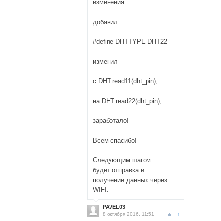
изменения:
добавил
#define DHTTYPE DHT22
изменил
с DHT.read11(dht_pin);
на DHT.read22(dht_pin);
заработало!
Всем спасибо!
Следующим шагом
будет отправка и
получение данных через
WIFI.
PAVEL03
8 октября 2016, 11:51
↑