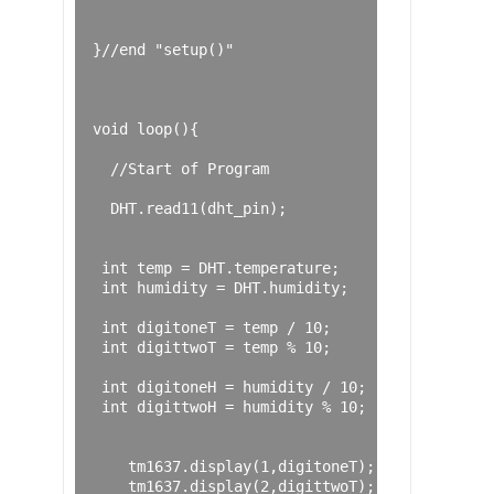
}
//end "setup()"
void
 loop
(){
//Start of Program 
  DHT
.
read11
(
dht_pin
);
int
 temp 
=
 DHT
.
temperature
;
int
 humidity 
=
 DHT
.
humidity
;
int
 digitoneT 
=
 temp 
/
10
;
int
 digittwoT 
=
 temp 
%
10
;
int
 digitoneH 
=
 humidity 
/
10
;
int
 digittwoH 
=
 humidity 
%
10
;
    tm1637
.
display
(
1
,
digitoneT
);
    tm1637
.
display
(
2
,
digittwoT
);