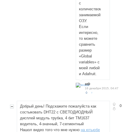
с
количеством
занимаемой
ОЗУ.
Если
интересно,
то можете
сравнить
размер
«Global
variables» с
моей либой
и Adafruit.
stD
16 декабря 2015, 04:47
↑
0
Добрый день! Подскажите пожалуйста как
состыковать DHT22 с СВЕТОДИОДНЫЙ
дисплей модуль трубка, 4 бит TM1637
водитель, 4-значный, 7-сегментный
Нашол видео того что мне нужно
на ютьюбе