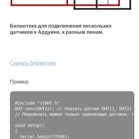
Билиотека для подключения нескольких
датчиков к Ардуине, к разным пинам.
Скачать библиотеку.
Пример:
#include "stDHT.h"
DHT sens
(
DHT22
);
// Указать датчик DHT11, DHT21 ил
// Подключать можно только одинаковые датчики, то 
void
 setup
()
{
Serial
.
begin
(
57600
);