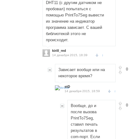
DHT11 (с другим датчиком не
пробовал) попытаться с
помощью PrintTo7Seg вывести
их значение на индикатор
программа зависает. С вашей
библиотекой этого не
происходит.
kirill_red
14 декабря 2015, 18:39
↑
0
Зависает вообще или на
некоторое время?
stD
14 декабря 2015, 18:59
↑
0
Вообще, до и
после вызова
PrintTo7Seg,
ставил печать
результатов в
com-порт. Если