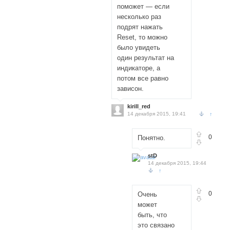
поможет — если
несколько раз
подрят нажать
Reset, то можно
было увидеть
один результат на
индикаторе, а
потом все равно
зависон.
kirill_red
14 декабря 2015, 19:41
↑
0
Понятно.
stD
14 декабря 2015, 19:44
↑
0
Очень
может
быть, что
это связано