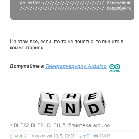
  delay
(
50
);
//////////////////////// Изначально эт
////////////////////////////////// попробуйте ув
...
На этом всё, если что-то не понятно, то пишите в
комментариях…
Вступайте в
Telegram-группу Arduino
DHT22
,
DHT21
,
DHT11
,
библиотека
,
arduino
+481
4 сентября 2015, 10:20
stD
88433