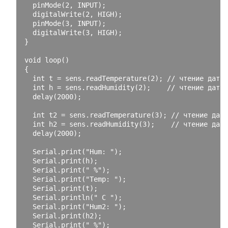
  pinMode
(
2
,
 INPUT
);
  digitalWrite
(
2
,
 HIGH
);
  pinMode
(
3
,
 INPUT
);
  digitalWrite
(
3
,
 HIGH
);
}
void
 loop
()
{
int
 t 
=
 sens
.
readTemperature
(
2
);
// чтение датчи
int
 h 
=
 sens
.
readHumidity
(
2
);
// чтение датчи
  delay
(
2000
);
int
 t2 
=
 sens
.
readTemperature
(
3
);
// чтение датч
int
 h2 
=
 sens
.
readHumidity
(
3
);
// чтение датч
  delay
(
2000
);
Serial
.
print
(
"Hum: "
);
Serial
.
print
(
h
);
Serial
.
print
(
" %"
);
Serial
.
print
(
"Temp: "
);
Serial
.
print
(
t
);
Serial
.
println
(
" C "
);
Serial
.
print
(
"Hum2: "
);
Serial
.
print
(
h2
);
Serial
.
print
(
" %"
);