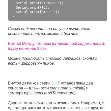
Serial
.
print
(
"Temp2: "
);
Serial
.
print
(
t2
);
Serial
.
println
(
" C "
);
}
Схема подключения, на рисунке выше. Если
резисторов нет, то можно и без них.
Важно! Между чтением датчиков необходимо делать
паузу не менее 2 сек.
Можно подключать столько датчиков, сколько
есть «цифровых» пинов.
Внутри датчиков серии
DHT
установлены два
сенсора — влажности
(sens.readHumidity)
и
температуры
(sens.readTemperature)
.
Данные можно считывать независимо. Например, с
одного датчика читать только влажность, а с другого