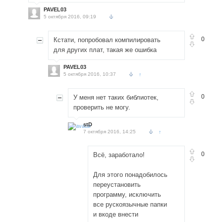
PAVEL03
5 октября 2016, 09:19
0
Кстати, попробовал компилировать
для других плат, такая же ошибка
PAVEL03
5 октября 2016, 10:37
↑
0
У меня нет таких библиотек,
проверить не могу.
stD
7 октября 2016, 14:25
↑
0
Всё, заработало!
Для этого понадобилось
переустановить
программу, исключить
все рускоязычные папки
и вкоде внести