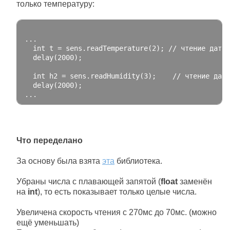
только температуру:
...
int
 t 
=
 sens
.
readTemperature
(
2
);
// чтение датчи
  delay
(
2000
);
int
 h2 
=
 sens
.
readHumidity
(
3
);
// чтение датч
  delay
(
2000
);
...
Что переделано
За основу была взята
эта
библиотека.
Убраны числа с плавающей запятой (
float
заменён
на
int
), то есть показывает только целые числа.
Увеличена скорость чтения с 270мс до 70мс. (можно
ещё уменьшать)