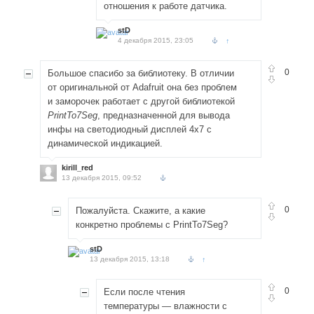
отношения к работе датчика.
stD
4 декабря 2015, 23:05
↑
0
Большое спасибо за библиотеку. В отличии
от оригинальной от Adafruit она без проблем
и заморочек работает с другой библиотекой
PrintTo7Seg
, предназначенной для вывода
инфы на светодиодный дисплей 4x7 с
динамической индикацией.
kirill_red
13 декабря 2015, 09:52
0
Пожалуйста. Скажите, а какие
конкретно проблемы с PrintTo7Seg?
stD
13 декабря 2015, 13:18
↑
0
Если после чтения
температуры — влажности с