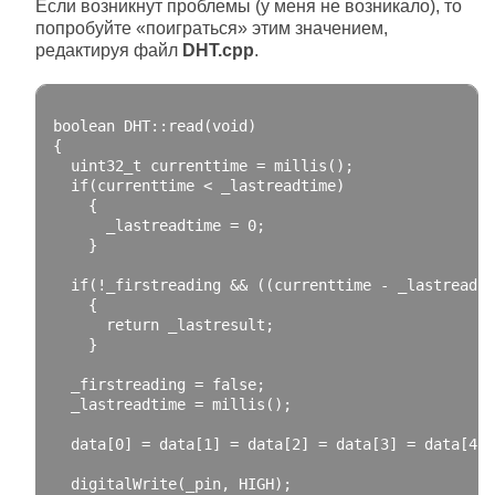
Если возникнут проблемы (у меня не возникало), то
попробуйте «поиграться» этим значением,
редактируя файл
DHT.cpp
.
boolean
 DHT
::
read
(
void
)
{
  uint32_t currenttime 
=
 millis
();
if
(
currenttime 
<
 _lastreadtime
)
{
      _lastreadtime 
=
0
;
}
if
(!
_firstreading 
&&
((
currenttime 
-
 _lastreadti
{
return
 _lastresult
;
}
  _firstreading 
=
false
;
  _lastreadtime 
=
 millis
();
  data
[
0
]
=
 data
[
1
]
=
 data
[
2
]
=
 data
[
3
]
=
 data
[
4
]
  digitalWrite
(
_pin
,
 HIGH
);