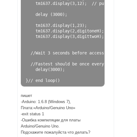
    tm1637
.
display
(
3
,
12
);
// put a C at the 
    delay 
(
3000
);
    tm1637
.
display
(
1
,
23
);
    tm1637
.
display
(
2
,
digitoneH
);
    tm1637
.
display
(
3
,
digittwoH
);
//Wait 3 seconds before accessing sensor ag
//Fastest should be once every two seconds.
    delay
(
3000
);
}
// end loop()
пишет
-Arduino: 1.6.8 (Windows 7),
Плата:«Arduino/Genuino Uno»
-exit status 1
-Ошибка компиляции для платы
Arduino/Genuino Uno.
Подскажите пожалуйста что делать?