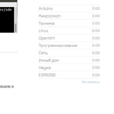
Arduino
0.00
Микроскоп
0.00
Техника
0.00
Linux
0.00
OpenWrt
0.00
Программирование
0.00
Сеть
0.00
Умный дом
0.00
Наука
0.00
ESP8266
0.00
Все разделы
ываем и