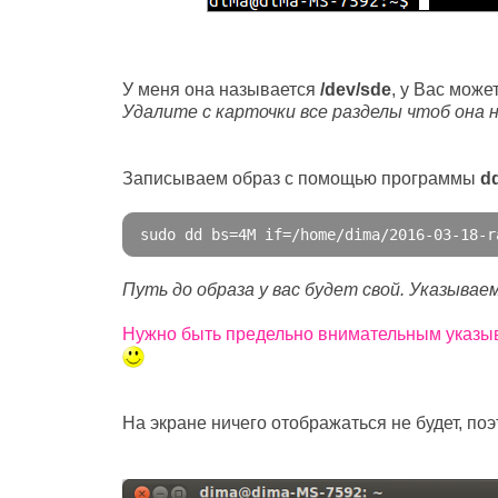
У меня она называется
/dev/sde
, у Вас може
Удалите с карточки все разделы чтоб она н
Записываем образ с помощью программы
d
sudo dd bs
=
4M
if
=
/home/
dima
/
2016
-
03
-
18
-
r
Путь до образа у вас будет свой. Указываем
Нужно быть предельно внимательным указыва
На экране ничего отображаться не будет, по