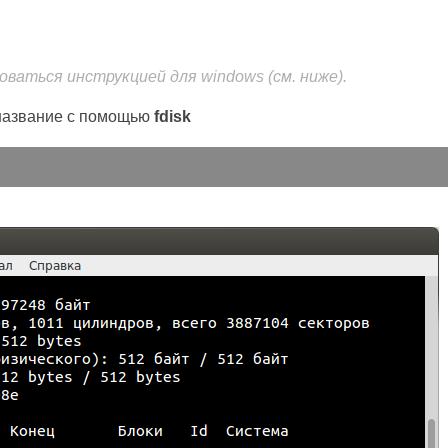
оваться инструкцией для windows (см. ниже).
 название с помощью
fdisk