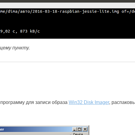
щему пункту.
 программу для записи образа
Win32 Disk Imager
, распаков