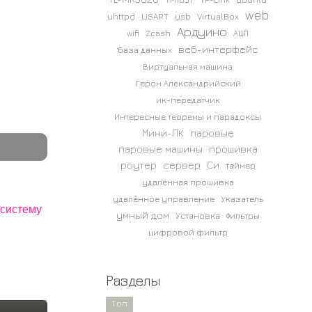
web
uhttpd
USART
usb
VirtualBox
Ардуино
wifi
Zcash
АЦП
веб-интерфейс
база данных
Виртуальная машина
Герон Александрийский
ик-передатчик
Интересные теоремы и парадоксы
Мини-ПК
паровые
паровые машины
прошивка
роутер
сервер
Си
таймер
удалённая прошивка
удалённое управление
Указатель
 систему
умный дом
Установка
Фильтры
цифровой фильтр
Разделы
Топ