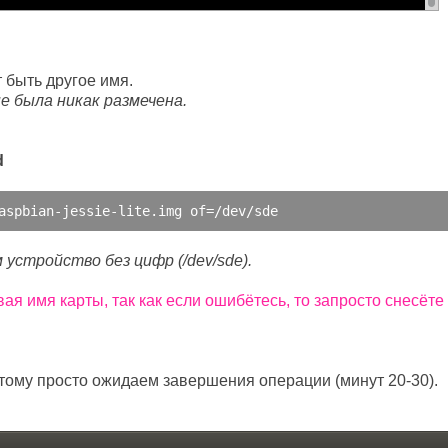
т быть другое имя.
е была никак размечена.
d
aspbian
-
jessie
-
lite
.
img of
=
/dev/
sde
 устройство без цифр (/dev/sde).
я имя карты, так как если ошибётесь, то запросто снесёте
этому просто ожидаем завершения операции (минут 20-30).