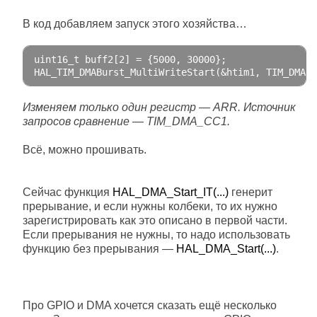
В код добавляем запуск этого хозяйства…
uint16_t buff2
[
2
]
=
{
5000
,
30000
};
HAL_TIM_DMABurst_MultiWriteStart
(&
htim1
,
 TIM_DMABA
Изменяем только один регистр — ARR. Источник
запросов сравнение — TIM_DMA_CC1.
Всё, можно прошивать.
Сейчас функция
HAL_DMA_Start_IT(...)
генерит
прерывание, и если нужны колбеки, то их нужно
зарегистрировать как это описано в первой части.
Если прерывания не нужны, то надо использовать
функцию без прерывания —
HAL_DMA_Start(...)
.
Про GPIO и DMA хочется сказать ещё несколько