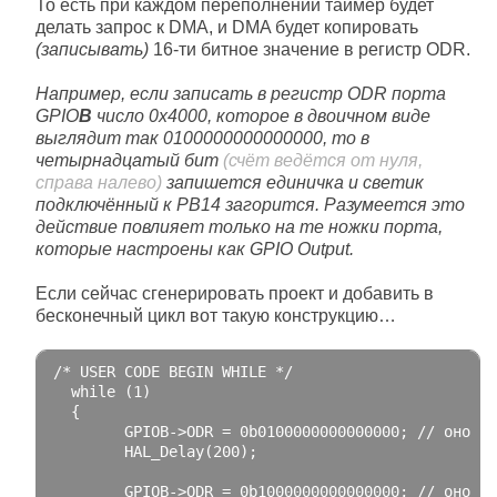
То есть при каждом переполнении таймер будет
делать запрос к DMA, и DMA будет копировать
(записывать)
16-ти битное значение в регистр ODR.
Например, если записать в регистр ODR порта
GPIO
B
число 0x4000, которое в двоичном виде
выглядит так 0100000000000000, то в
четырнадцатый бит
(счёт ведётся от нуля,
справа налево)
запишется единичка и светик
подключённый к РВ14 загорится. Разумеется это
действие повлияет только на те ножки порта,
которые настроены как GPIO Output.
Если сейчас сгенерировать проект и добавить в
бесконечный цикл вот такую конструкцию…
/* USER CODE BEGIN WHILE */
while
(
1
)
{
        GPIOB
->
ODR 
=
0b0100000000000000
;
// оно же
        HAL_Delay
(
200
);
        GPIOB
->
ODR 
=
0b1000000000000000
;
// оно же