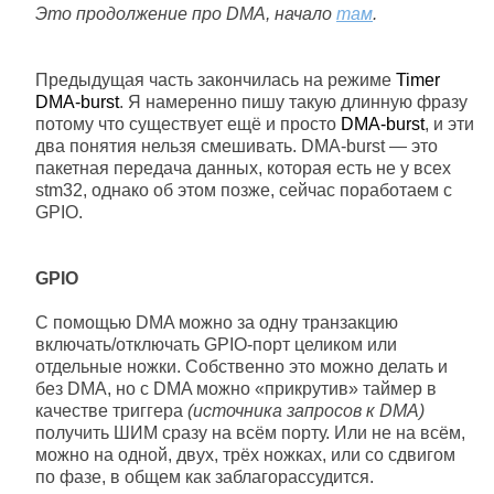
Это продолжение про DMA, начало
там
.
Предыдущая часть закончилась на режиме
Timer
DMA-burst
. Я намеренно пишу такую длинную фразу
потому что существует ещё и просто
DMA-burst
, и эти
два понятия нельзя смешивать. DMA-burst — это
пакетная передача данных, которая есть не у всех
stm32, однако об этом позже, сейчас поработаем с
GPIO.
GPIO
С помощью DMA можно за одну транзакцию
включать/отключать GPIO-порт целиком или
отдельные ножки. Собственно это можно делать и
без DMA, но с DMA можно «прикрутив» таймер в
качестве триггера
(источника запросов к DMA)
получить ШИМ сразу на всём порту. Или не на всём,
можно на одной, двух, трёх ножках, или со сдвигом
по фазе, в общем как заблагорассудится.