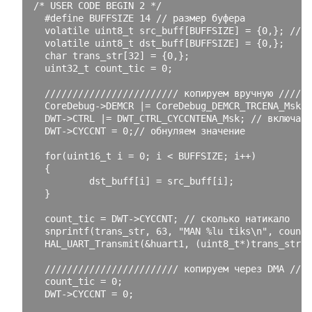
/* USER CODE BEGIN 2 */
#define BUFFSIZE 14 // размер буфера
volatile
 uint8_t src_buff
[
BUFFSIZE
]
=
{
0
,};
// д
volatile
 uint8_t dst_buff
[
BUFFSIZE
]
=
{
0
,};
char
 trans_str
[
32
]
=
{
0
,};
  uint32_t count_tic 
=
0
;
//////////////////////// копируем вручную //////
CoreDebug
->
DEMCR 
|=
 CoreDebug_DEMCR_TRCENA_Msk
;
/
  DWT
->
CTRL 
|=
 DWT_CTRL_CYCCNTENA_Msk
;
// включаем
  DWT
->
CYCCNT 
=
0
;
// обнуляем значение
for
(
uint16_t i 
=
0
;
 i 
<
 BUFFSIZE
;
 i
++)
{
          dst_buff
[
i
]
=
 src_buff
[
i
];
}
  count_tic 
=
 DWT
->
CYCCNT
;
// сколько натикало
  snprintf
(
trans_str
,
63
,
"MAN %lu tiks\n"
,
 count_
  HAL_UART_Transmit
(&
huart1
,
(
uint8_t
*)
trans_str
,
 
//////////////////////// копируем через DMA ////
  count_tic 
=
0
;
  DWT
->
CYCCNT 
=
0
;