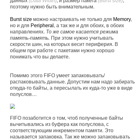
данных
(Data Width)
, и размер пакета
(Burst size)
,
поэтому нужно быть внимательным.
Burst size
можно настраивать не только для
Memory
,
но и для
Peripheral
, а так же и для обоих, в обоих
направлениях.
То же самое касается режима
память-память.
При этом нужно учитывать
скорости шин, на которых весит периферия. В
общем при работе с пакетами нужно хорошо
понимать что вы делаете.
Помимо этого FIFO умеет запаковывать/
распаковывать данные. Допустим нам надо забирать
откуда-то байты, а пересылать их куда-то уже в виде
полуслов…
FIFO позаботится о том, чтоб полученные байты
вычитывались из буфера как полуслова, с
соответствующим инкрементом памяти. Это
называется запаковка. Так же можно запаковывать