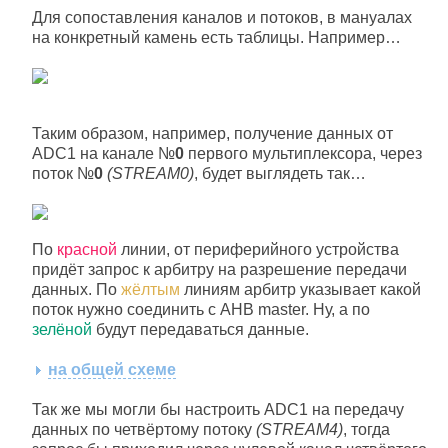
Для сопоставления каналов и потоков, в мануалах
на конкретный камень есть таблицы. Например…
Таким образом, например, получение данных от
ADC1 на канале №
0
первого мультиплексора, через
поток №
0
(STREAM0)
, будет выглядеть так…
По
красной
линии, от периферийного устройства
придёт запрос к арбитру на разрешение передачи
данных. По
жёлтым
линиям арбитр указывает какой
поток нужно соединить с AHB master. Ну, а по
зелёной
будут передаваться данные.
на общей схеме
Так же мы могли бы настроить ADC1 на передачу
данных по четвёртому потоку
(STREAM4)
, тогда