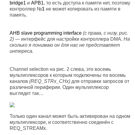
bridge1
и
APB1
, то есть доступа к памяти нет, поэтому
контроллер №
1
не может копировать из памяти в
память.
AHB slave programming interface
(с права, с низу, рис.
2)
— интерфейс для настройки контроллера DMA.
На
сколько я понимаю он для нас не представляет
интереса.
Channel selection на рис. 2 слева, это восемь
мультиплексоров к которым подключены по восемь
каналов
(REQ_STRx_CHх)
для отправки запросов от
различной периферии. Один мультиплексор
выглядит так…
Только один канал может быть активирован на одном
мультиплексоре, и соответственно соединён с
REQ_STREAMx.