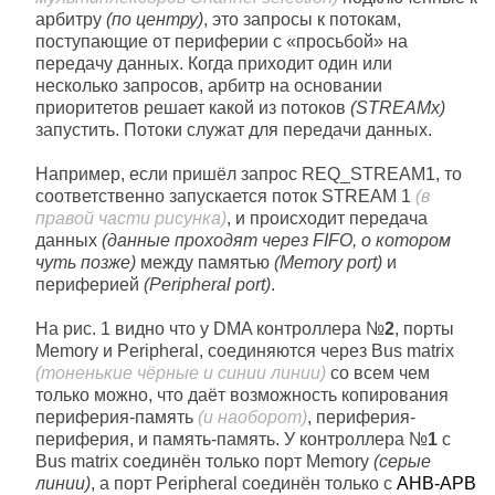
арбитру
(по центру)
, это запросы к потокам,
поступающие от периферии с «просьбой» на
передачу данных. Когда приходит один или
несколько запросов, арбитр на основании
приоритетов решает какой из потоков
(STREAMх)
запустить. Потоки служат для передачи данных.
Например, если пришёл запрос REQ_STREAM1, то
соответственно запускается поток STREAM 1
(в
правой части рисунка)
, и происходит передача
данных
(данные проходят через FIFO, о котором
чуть позже)
между памятью
(Memory port)
и
периферией
(Peripheral port)
.
На рис. 1 видно что у DMA контроллера №
2
, порты
Memory и Peripheral, соединяются через Bus matrix
(тоненькие чёрные и синии линии)
со всем чем
только можно, что даёт возможность копирования
периферия-память
(и наоборот)
, периферия-
периферия, и память-память. У контроллера №
1
с
Bus matrix соединён только порт Memory
(серые
линии)
, а порт Peripheral соединён только с
AHB-APB