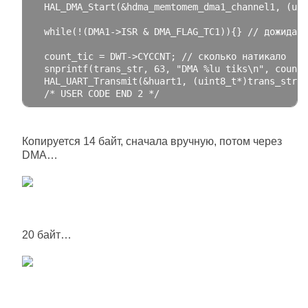
  HAL_DMA_Start
(&
hdma_memtomem_dma1_channel1
,
(
uin
while
(!(
DMA1
->
ISR 
&
 DMA_FLAG_TC1
)){}
// дожидаем
  count_tic 
=
 DWT
->
CYCCNT
;
// сколько натикало
  snprintf
(
trans_str
,
63
,
"DMA %lu tiks\n"
,
 count_
  HAL_UART_Transmit
(&
huart1
,
(
uint8_t
*)
trans_str
,
 
/* USER CODE END 2 */
Копируется 14 байт, сначала вручную, потом через
DMA…
20 байт…