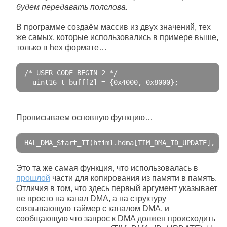
будем передавать полслова.
В программе создаём массив из двух значений, тех
же самых, которые использовались в примере выше,
только в hex формате…
/* USER CODE BEGIN 2 */
  uint16_t buff
[
2
]
=
{
0x4000
,
0x8000
};
Прописываем основную функцию…
HAL_DMA_Start_IT
(
htim1
.
hdma
[
TIM_DMA_ID_UPDATE
],
(
u
Это та же самая функция, что использовалась в
прошлой
части для копирования из памяти в память.
Отличия в том, что здесь первый аргумент указывает
не просто на канал DMA, а на структуру
связывающую таймер с каналом DMA, и
сообщающую что запрос к DMA должен происходить