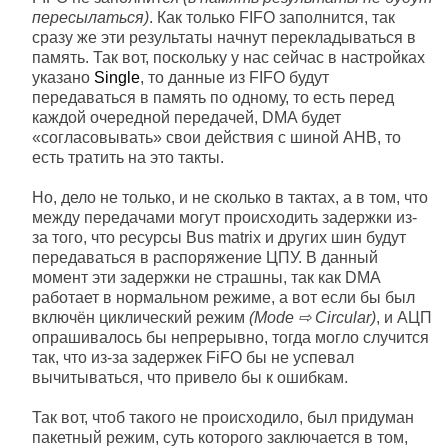
пересылаться)
. Как только FIFO заполнится, так
сразу же эти результаты начнут перекладываться в
память. Так вот, поскольку у нас сейчас в настройках
указано
Single
, то данные из FIFO будут
передаваться в память по одному, то есть перед
каждой очередной передачей, DMA будет
«согласовывать» свои действия с шиной AHB, то
есть тратить на это такты.
Но, дело не только, и не сколько в тактах, а в том, что
между передачами могут происходить задержки из-
за того, что ресурсы Bus matrix и других шин будут
передаваться в распоряжение ЦПУ. В данный
момент эти задержки не страшны, так как DMA
работает в нормальном режиме, а вот если бы был
включён циклический режим
(Mode ⇨ Circular)
, и АЦП
опрашивалось бы непрерывно, тогда могло случится
так, что из-за задержек FiFO бы не успевал
вычитываться, что привело бы к ошибкам.
Так вот, чтоб такого не происходило, был придуман
пакетный режим, суть которого заключается в том,