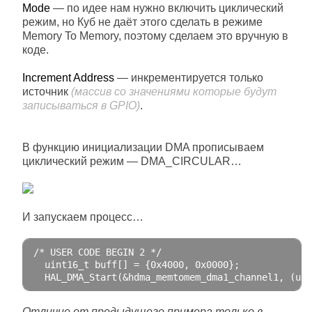
Mode
— по идее нам нужно включить циклический
режим, но Куб не даёт этого сделать в режиме
Memory To Memory, поэтому сделаем это вручную в
коде.
Increment Address
— инкрементируется только
источник
(массив со значениями которые будут
записываться в GPIO)
.
В функцию инициализации DMA прописываем
циклический режим — DMA_CIRCULAR…
И запускаем процесс…
/* USER CODE BEGIN 2 */
  uint16_t buff
[]
=
{
0x4000
,
0x0000
};
  HAL_DMA_Start
(&
hdma_memtomem_dma1_channel1
,
(
uin
Отличие от предыдущего примера только в