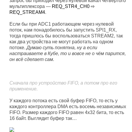
запрос бы приходил через нулевой канал четвёртого
мультиплексора —
REQ_STR4_CH0 ⇨
REQ_STREAM4
.
Если бы при ADC1 работающем через нулевой
поток, нам понадобилось бы запустить SPI1_RX,
тогда пришлось бы воспользоваться STREAM2, так
как два устройства не могут работать на одном
потоке.
Думаю суть понятна, ну а если
настраиваете в Кубе, то и вовсе не о чём парится,
он всё сделает сам.
Сначала про устройство FIFO, а потом про его
применение.
У каждого потока есть свой буфер FIFO, то есть у
каждого контроллера DMA есть восемь независимых
FIFO. Размер каждого FIFO равен 4х32 бита, то есть
16 байт. Выглядит буфер так…