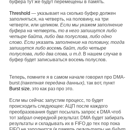
буфера тут же будут перемещены в память.
Threshold
— указывает на сколько буфер должен
заполняться, на четверть, на половину, на три
четверти, или целиком.
Если мы укажем заполнение
буфера на четверть, то в него запишутся либо
четыре байта, либо два полуслова, либо одно
слово. Если указать заполнение на половину, тогда
запишутся либо восемь байт, либо четыре
полуслова, либо два слова, и т.д.
В нашем случае в
буфер будет записываться восемь полуслов.
Теперь, помните я в самом начале говорил про DMA-
burst
(пакетная передача данных)
, так вот, пункт
Burst size
, это как раз про это.
Если мы сейчас запустим процесс, то будет
происходить следующее: АЦП после каждого
преобразования будет посылать запрос к DMA чтоб
тот забрал очередной результат. DMA будет забирать
результаты и складывать их в FIFO до тех пор пока
FIFO не заполнится
(в память результаты не будут