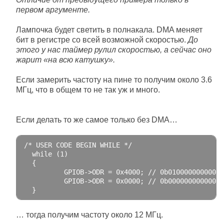
первом аргументе.
Лампочка будет светить в полнакала. DMA меняет
бит в регистре со всей возможной скоростью.
До
этого у нас таймер рулил скоростью, а сейчас оно
жарит «на всю катушку».
Если замерить частоту на пине то получим около 3.6
МГц, что в общем то не так уж и много.
Если делать то же самое только без DMA…
/* USER CODE BEGIN WHILE */
while
(
1
)
{
          GPIOB
->
ODR 
=
0x4000
;
// 0b01000000000000
          GPIOB
->
ODR 
=
0x0000
;
// 0b00000000000000
}
… тогда получим частоту около 12 МГц.