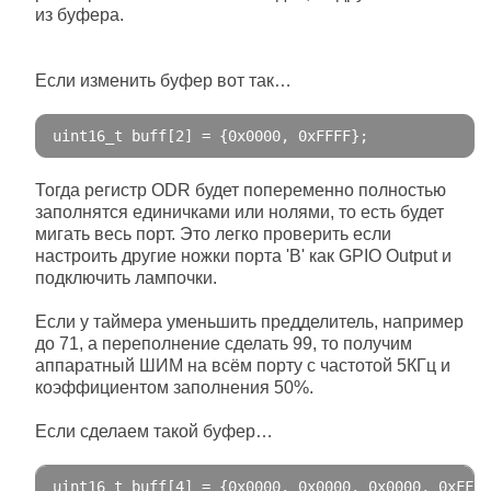
из буфера.
Если изменить буфер вот так…
uint16_t buff
[
2
]
=
{
0x0000
,
0xFFFF
};
Тогда регистр ODR будет попеременно полностью
заполнятся единичками или нолями, то есть будет
мигать весь порт. Это легко проверить если
настроить другие ножки порта 'B' как GPIO Output и
подключить лампочки.
Если у таймера уменьшить предделитель, например
до 71, а переполнение сделать 99, то получим
аппаратный ШИМ на всём порту с частотой 5КГц и
коэффициентом заполнения 50%.
Если сделаем такой буфер…
uint16_t buff
[
4
]
=
{
0x0000
,
0x0000
,
0x0000
,
0xFFFF