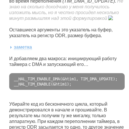
во время переполнения
(TIM_DMA_ID_UPDATE)
.
Не
знаю на сколько доходчиво у меня получилось
изложить мысль, но я честно просидел несколько
минут размышляя над этой формулировкой
Оставшиеся аргументы это указатель на буфер,
указатель на регистр ODR, размер буфера.
заметка
И добавляем два макроса: инициирующий работу
таймера с DMA и запускающий его…
__HAL_TIM_ENABLE_DMA
(&
htim1
,
 TIM_DMA_UPDATE
);
__HAL_TIM_ENABLE
(&
htim1
);
Убирайте код из бесконечного цикла, который
демонстрировался в начале и прошивайте. В
результате мы получим ту же мигалку, только
аппаратную. При каждом переполнении таймера, в
регистр ODR засылается то одно, то другое значение