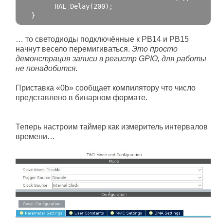
        HAL_Delay
(
200
);
}
… то светодиоды подключённые к РВ14 и РВ15
начнут весело перемигиваться.
Это просто
демонстрация записи в регистр GPIO, для работы
не понадобится.
Приставка «0b» сообщает компилятору что число
представлено в бинарном формате.
Теперь настроим таймер как измеритель интервалов
времени…