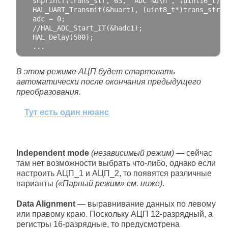
  snprintf
(
trans_str
,
63
,
"ADC %d\n"
,
(
uint16_t
)
ad
  HAL_UART_Transmit
(&
huart1
,
(
uint8_t
*)
trans_str
,
 
  adc 
=
0
;
//HAL_ADC_Start_IT(&hadc1);
  HAL_Delay
(
500
);
..
.
В этом режиме АЦП будет стартовать
автоматически после окончания предыдущего
преобразования.
Тут есть один нюанс
Independent mode
(независимый режим)
— сейчас
там нет возможности выбрать что-либо, однако если
настроить АЦП_1 и АЦП_2, то появятся различные
варианты
(«Парный режим» см. ниже)
.
Data Alignment
— выравнивание данных по левому
или правому краю. Поскольку АЦП 12-разрядный, а
регистры 16-разрядные, то предусмотрена