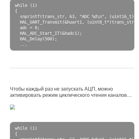
while
(
1
)
{
  snprintf
(
trans_str
,
63
,
"ADC %d\n"
,
(
uint16_t
)
ad
  HAL_UART_Transmit
(&
huart1
,
(
uint8_t
*)
trans_str
,
 
  adc 
=
0
;
  HAL_ADC_Start_IT
(&
hadc1
);
  HAL_Delay
(
500
);
..
.
Чтобы каждый раз не запускать АЦП, можно
активировать режим циклического чтения каналов…
while
(
1
)
{