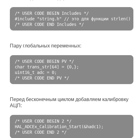
/* USER CODE BEGIN Includes */
#include "string.h" // это для функции strlen()
/* USER CODE END Includes */
Пару глобальных переменных:
/* USER CODE BEGIN PV */
char
 trans_str
[
64
]
=
{
0
,};
uint16_t adc 
=
0
;
/* USER CODE END PV */
Перед бесконечным циклом добавляем калибровку
АЦП:
/* USER CODE BEGIN 2 */
HAL_ADCEx_Calibration_Start
(&
hadc1
);
/* USER CODE END 2 */