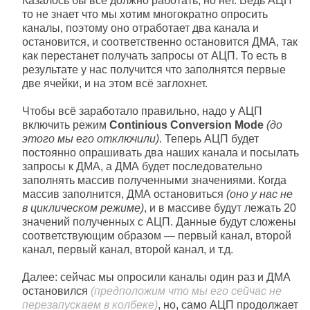
Казалось бы всё должно работать, но нет. Ведь АЦП
то не знает что мы хотим многократно опросить
каналы, поэтому оно отработает два канала и
остановится, и соответственно остановится ДМА, так
как перестанет получать запросы от АЦП. То есть в
результате у нас получится что заполнятся первые
две ячейки, и на этом всё заглохнет.
Чтобы всё заработало правильно, надо у АЦП
включить режим
Continious Conversion Mode
(до
этого мы его отключили)
. Теперь АЦП будет
постоянно опрашивать два наших канала и посылать
запросы к ДМА, а ДМА будет последовательно
заполнять массив полученными значениями. Когда
массив заполнится, ДМА остановиться
(оно у нас не
в циклическом режиме)
, и в массиве будут лежать 20
значений полученных с АЦП. Данные будут сложены
соответствующим образом — первый канал, второй
канал, первый канал, второй канал, и т.д.
Далее: сейчас мы опросили каналы один раз и ДМА
остановился
(предположим что мы его сейчас не
перезапускаем в колбеке)
, но, само АЦП продолжает