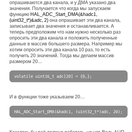
опрашиваются два канала, и у ДМА указано два
значения. Получается что когда мы запускаем
функцию
HAL_ADC_Start_DMA(&hadc1,
(uint32_t*)&adc, 2)
она опрашивает эти два канала,
записывает два значения и останавливается. А
теперь предположим что нам нужно несколько раз
опросить эти два канала и положить полученные
данные в массив большего размера. Например мы
хотим опросить эти два канала 10 раз, то есть
получить 20 значений. Тогда мы делаем массив
размером 20…
volatile
 uint16_t adc
[
20
]
=
{
0
,};
И в функции тоже указываем 20…
HAL_ADC_Start_DMA
(&
hadc1
,
(
uint32_t
*)
adc
,
20
);