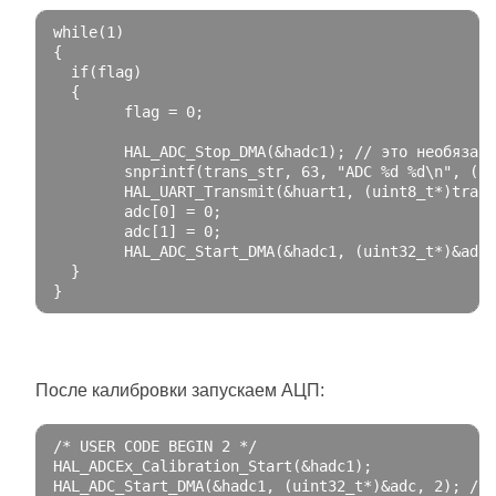
while
(
1
)
{
if
(
flag
)
{
        flag 
=
0
;
        HAL_ADC_Stop_DMA
(&
hadc1
);
// это необязате
        snprintf
(
trans_str
,
63
,
"ADC %d %d\n"
,
(
ui
        HAL_UART_Transmit
(&
huart1
,
(
uint8_t
*)
trans
        adc
[
0
]
=
0
;
        adc
[
1
]
=
0
;
        HAL_ADC_Start_DMA
(&
hadc1
,
(
uint32_t
*)&
adc
,
}
}
После калибровки запускаем АЦП:
/* USER CODE BEGIN 2 */
HAL_ADCEx_Calibration_Start
(&
hadc1
);
HAL_ADC_Start_DMA
(&
hadc1
,
(
uint32_t
*)&
adc
,
2
);
// 