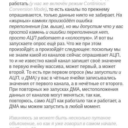
работать
(у нас же включён режим Continious
Conversion Mode)
, то есть каналы по прежнему
опрашиваются, только данные никто не забирает.
На
«жирных» камнях произойдёт ошибка
переполнения (см. выше), но мы допустим что у вас
простой камень и ошибки переполнения нет,
просто АЦП работает в «холостую».
И вот вы
запускаете опрос ещё раз. Что же при этом
произойдёт, а произойдёт следующее: поскольку мы
не знаем какой из каналов сейчас опрашивает АЦП,
то и не известно какой канал запишет своё значение
в первую ячейку массива, может первый, а может
второй. То есть при первом опросе
(мы запустили и
АЦП, и ДМА)
у вас в чётные ячейки записывались
значения от первого канала, а в нечётные от второго.
При повторных же запусках ДМА, местоположения
данных от каналов могут меняться, так как,
повторюсь, само АЦП как работало так и работает, а
ДМА мы можем запустить в любой момент.
Извиняюсь за может быть несколько путаное
объяснение, но как я уже говорил в самом начале,