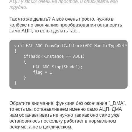
АЦП у stm32 очень не простое, и описывать его
трудно.
Так что же делать? А всё очень просто, нужно в
колбеке по окончанию преобразования остановить
само АЦП, то есть сделать так…
void
 HAL_ADC_ConvCpltCallback
(
ADC_HandleTypeDef
*
 h
{
if
(
hadc
->
Instance
==
 ADC1
)
{
        HAL_ADC_Stop
(&
hadc1
);
        flag 
=
1
;
}
}
Обратите внимание, функция без окончания "_DMA",
то есть мы останавливаем именно само АЦП. ДМА
нам останавливать не нужно так как оно само уже
остановилось поскольку работает в нормальном
режиме, а не в циклическом.