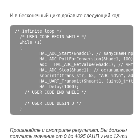
И в бесконечный цикл добавьте следующий код:
/* Infinite loop */
/* USER CODE BEGIN WHILE */
while
(
1
)
{
          HAL_ADC_Start
(&
hadc1
);
// запускаем прео
          HAL_ADC_PollForConversion
(&
hadc1
,
100
);
          adc 
=
 HAL_ADC_GetValue
(&
hadc1
);
// читае
          HAL_ADC_Stop
(&
hadc1
);
// останавливаем А
          snprintf
(
trans_str
,
63
,
"ADC %d\n"
,
 adc
)
          HAL_UART_Transmit
(&
huart1
,
(
uint8_t
*)
tra
          HAL_Delay
(
1000
);
/* USER CODE END WHILE */
/* USER CODE BEGIN 3 */
}
Прошивайте и смотрите результат. Вы должны
получить значение от 0 до 4095 (АЦП у нас 12-ти