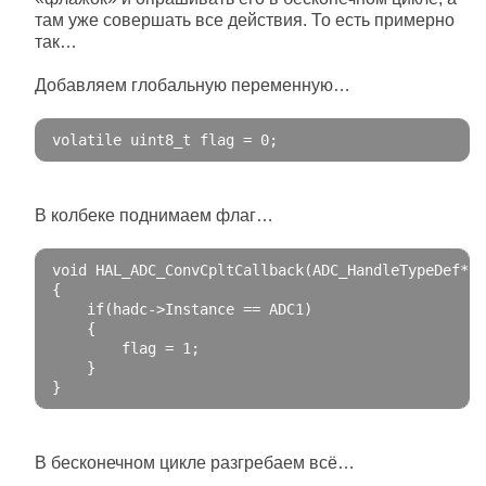
там уже совершать все действия. То есть примерно
так…
Добавляем глобальную переменную…
volatile
 uint8_t flag 
=
0
;
В колбеке поднимаем флаг…
void
 HAL_ADC_ConvCpltCallback
(
ADC_HandleTypeDef
*
 h
{
if
(
hadc
->
Instance
==
 ADC1
)
{
        flag 
=
1
;
}
}
В бесконечном цикле разгребаем всё…