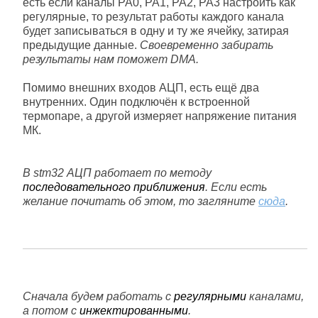
есть если каналы РА0, РА1, РА2, РА3 настроить как
регулярные, то результат работы каждого канала
будет записываться в одну и ту же ячейку, затирая
предыдущие данные.
Своевременно забирать
результаты нам поможет DMA.
Помимо внешних входов АЦП, есть ещё два
внутренних. Один подключён к встроенной
термопаре, а другой измеряет напряжение питания
МК.
В stm32 АЦП работает по методу
последовательного приближения
. Если есть
желание почитать об этом, то загляните
сюда
.
Сначала будем работать с
регулярными
каналами,
а потом с
инжектированными
.