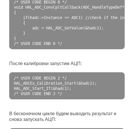
/* USER CODE BEGIN 0 */
void
 HAL_ADC_ConvCpltCallback
(
ADC_HandleTypeDef
*
 h
{
if
(
hadc
->
Instance
==
 ADC1
)
//check if the inte
{
        adc 
=
 HAL_ADC_GetValue
(&
hadc1
);
}
}
/* USER CODE END 0 */
После калибровки запустим АЦП:
/* USER CODE BEGIN 2 */
HAL_ADCEx_Calibration_Start
(&
hadc1
);
HAL_ADC_Start_IT
(&
hadc1
);
/* USER CODE END 2 */
В бесконечном цикле будем выводить результат и
снова запускать АЦП: