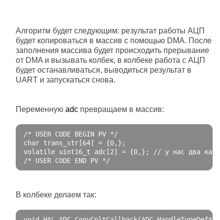
Алгоритм будет следующим: результат работы АЦП
будет копироваться в массив с помощью DMA. После
заполнения массива будет происходить прерывание
от DMA и вызывать колбек, в колбеке работа с АЦП
будет останавливаться, выводиться результат в
UART и запускаться снова.
Переменную
adc
превращаем в массив:
/* USER CODE BEGIN PV */
char
 trans_str
[
64
]
=
{
0
,};
volatile
 uint16_t adc
[
2
]
=
{
0
,};
// у нас два кана
/* USER CODE END PV */
В колбеке делаем так:
void
 HAL_ADC_ConvCpltCallback
(
ADC_HandleTypeDef
*
 h