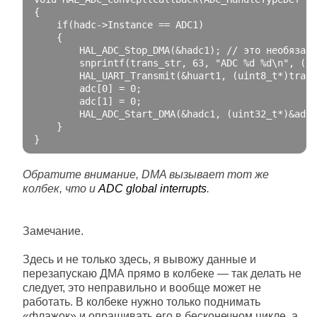
{
if
(
hadc
->
Instance
==
 ADC1
)
{
        HAL_ADC_Stop_DMA
(&
hadc1
);
// это необязате
        snprintf
(
trans_str
,
63
,
"ADC %d %d\n"
,
(
ui
        HAL_UART_Transmit
(&
huart1
,
(
uint8_t
*)
trans
        adc
[
0
]
=
0
;
        adc
[
1
]
=
0
;
        HAL_ADC_Start_DMA
(&
hadc1
,
(
uint32_t
*)&
adc
,
}
}
Обратите внимание, DMA вызывает тот же
колбек, что и
ADC global interrupts
.
Замечание.
Здесь и не только здесь, я вывожу данные и
перезапускаю ДМА прямо в колбеке — так делать не
следует, это неправильно и вообще может не
работать. В колбеке нужно только поднимать
«флажок» и опрашивать его в бесконечном цикле, а