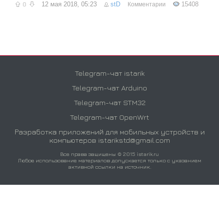
0
12 мая 2018, 05:23
stD
15408
Комментарии
Telegram-чат istarik
Telegram-чат Arduino
Telegram-чат STM32
Telegram-чат OpenWrt
Разработка приложений для мобильных устройств и
компьютеров
istarikstd@gmail.com
Все права защищены © 2015 istarik.ru
Любое использование материалов допускается только с указанием
активной ссылки на источник.