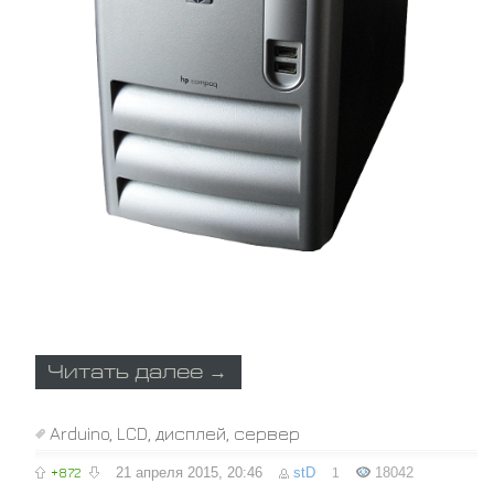
Читать далее →
Arduino
,
LCD
,
дисплей
,
сервер
+872
21 апреля 2015, 20:46
stD
18042
1