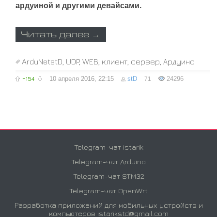
ардуиной и другими девайсами.
Читать далее →
ArduNetstD
,
UDP
,
WEB
,
клиент
,
сервер
,
Ардуино
+154
10 апреля 2016, 22:15
stD
24296
71
Telegram-чат istarik
Telegram-чат Arduino
Telegram-чат STM32
Telegram-чат OpenWrt
Разработка приложений для мобильных устройств и
компьютеров
istarikstd@gmail.com