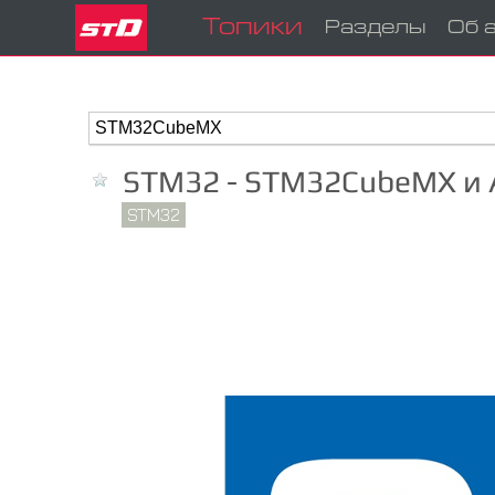
Топики
Разделы
Об 
STM32 - STM32CubeMX и At
STM32