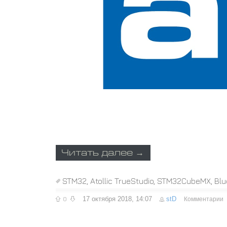
Читать далее →
STM32
,
Atollic TrueStudio
,
STM32CubeMX
,
Blue
0
17 октября 2018, 14:07
stD
Комментарии