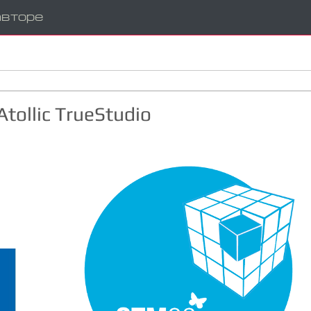
авторе
ollic TrueStudio