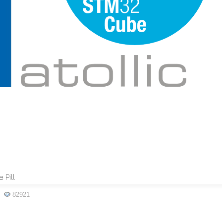
 Pill
82921