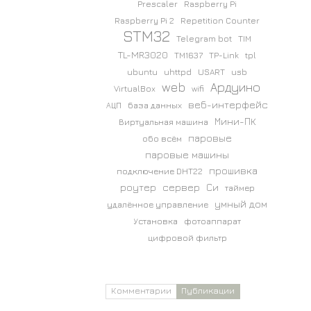
Prescaler
Raspberry Pi
Raspberry Pi 2
Repetition Counter
STM32
Telegram bot
TIM
TL-MR3020
TM1637
TP-Link
tpl
ubuntu
uhttpd
USART
usb
web
Ардуино
VirtualBox
wifi
веб-интерфейс
АЦП
база данных
Мини-ПК
Виртуальная машина
паровые
обо всём
паровые машины
прошивка
подключение DHT22
роутер
сервер
Си
таймер
умный дом
удалённое управление
Установка
фотоаппарат
цифровой фильтр
Комментарии
Публикации