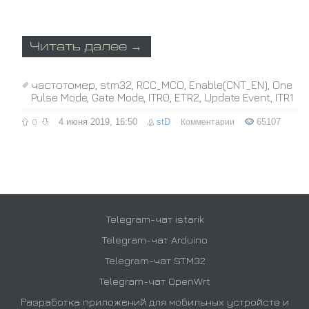
Читать далее →
частотомер
,
stm32
,
RCC_MCO
,
Enable(CNT_EN)
,
One
Pulse Mode
,
Gate Mode
,
ITR0
,
ETR2
,
Update Event
,
ITR1
0
4 июня 2019, 16:50
stD
65107
Комментарии
Telegram-чат istarik
Telegram-чат Arduino
Telegram-чат STM32
Telegram-чат OpenWrt
Разработка приложений для мобильных устройств и