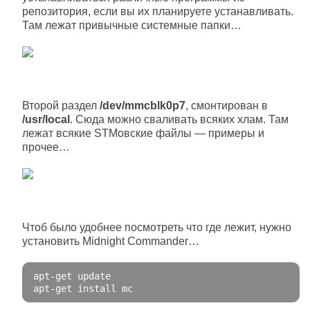
репозитория, если вы их планируете устанавливать.
Там лежат привычные системные папки…
Второй раздел
/dev/mmcblk0p7
, смонтирован в
/usr/local
. Сюда можно сваливать всяких хлам. Там
лежат всякие STMовские файлы — примеры и
прочее…
Чтоб было удобнее посмотреть что где лежит, нужно
установить Midnight Commander…
apt
-
get
 update
apt
-
get
 install mc