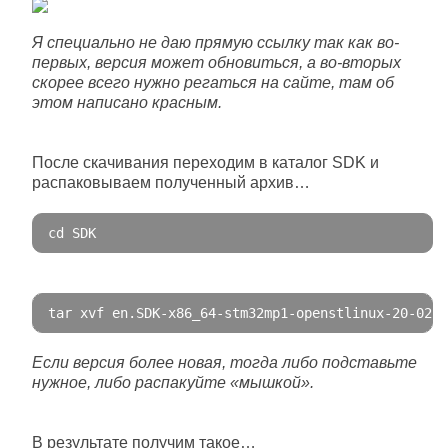
Я специально не даю прямую ссылку так как во-
первых, версия может обновиться, а во-вторых
скорее всего нужно регаться на сайте, там об
этом написано красным.
После скачивания переходим в каталог SDK и
распаковываем полученный архив…
cd SDK
tar xvf en
.
SDK
-
x86_64
-
stm32mp1
-
openstlinux
-
20
-
02
-
1
Если версия более новая, тогда либо подставьте
нужное, либо распакуйте «мышкой».
В результате получим такое…