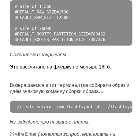
# Size of 1.5GB
#DEFAULT_RAW_SIZE=1536
DEFAULT_RAW_SIZE
=
12288
# size of 768MB
#DEFAULT_ROOTFS_PARTITION_SIZE=768432
DEFAULT_ROOTFS_PARTITION_SIZE
=
7397376
Сохраняем и закрываем.
Это рассчитано на флешку не меньше 16Гб.
Возвращаемся в тот терминал где собирали образ и
даём знакомую команду сборки образа…
.
/create_sdcard_from_flashlayout.sh ../
flashlayout
Не забудьте про название платы.
Жмём Enter
(появится вопрос переписать ли