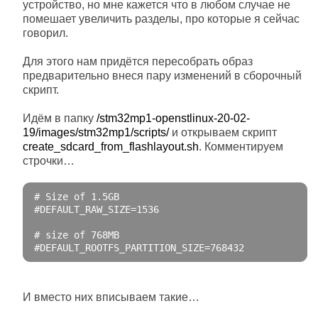
устройство, но мне кажется что в любом случае не
помешает увеличить разделы, про которые я сейчас
говорил.
Для этого нам придётся пересобрать образ
предварительно внеся пару изменений в сборочный
скрипт.
Идём в папку
/stm32mp1-openstlinux-20-02-
19/images/stm32mp1/scripts/
и открываем скрипт
create_sdcard_from_flashlayout.sh
. Комментируем
строчки…
# Size of 1.5GB
#DEFAULT_RAW_SIZE=1536
# size of 768MB
#DEFAULT_ROOTFS_PARTITION_SIZE=768432
И вместо них вписываем такие…