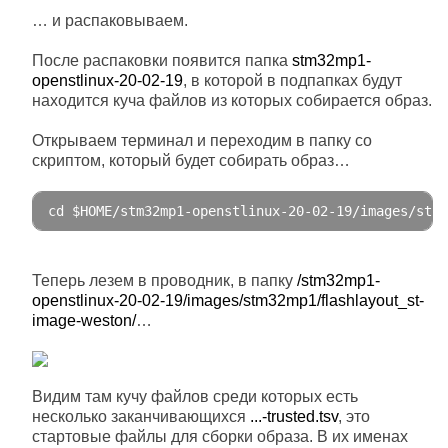
… и распаковываем.
После распаковки появится папка
stm32mp1-
openstlinux-20-02-19
, в которой в подпапках будут
находится куча файлов из которых собирается образ.
Открываем терминал и переходим в папку со
скриптом, который будет собирать образ…
cd $HOME
/
stm32mp1
-
openstlinux
-
20
-
02
-
19
/
images
/
stm3
Теперь лезем в проводник, в папку
/stm32mp1-
openstlinux-20-02-19/images/stm32mp1/flashlayout_st-
image-weston/
…
Видим там кучу файлов среди которых есть
несколько заканчивающихся
...-trusted.tsv
, это
стартовые файлы для сборки образа. В их именах