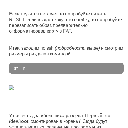
Если грузится не хочет, то попробуйте нажать
RESET, если выдаёт какую-то ошибку, то попробуйте
перезаписать образ предварительно
отформатировав карту в FAT.
Итак, заходим по ssh
(подробности выше)
и смотрим
размеры разделов командой…
df 
-
h
У нас есть два «больших» раздела. Первый это
/dev/root
, смонтирован в корень
/
. Сюда будут
устанавливаться различные программы из