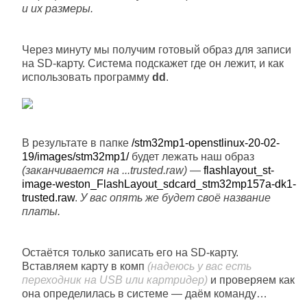
и их размеры.
Через минуту мы получим готовый образ для записи
на SD-карту. Система подскажет где он лежит, и как
использовать программу
dd
.
В результате в папке
/stm32mp1-openstlinux-20-02-
19/images/stm32mp1/
будет лежать наш образ
(заканчивается на ...trusted.raw)
—
flashlayout_st-
image-weston_FlashLayout_sdcard_stm32mp157a-dk1-
trusted.raw
.
У вас опять же будет своё название
платы.
Остаётся только записать его на SD-карту.
Вставляем карту в комп
(надеюсь у вас есть
переходник на USB или картридер)
и проверяем как
она определилась в системе — даём команду…