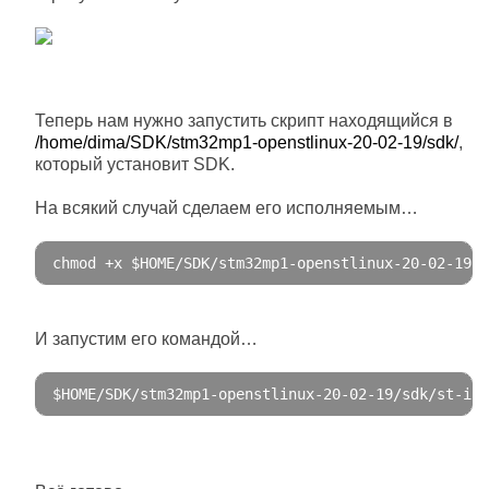
Теперь нам нужно запустить скрипт находящийся в
/home/dima/SDK/stm32mp1-openstlinux-20-02-19/sdk/
,
который установит SDK.
На всякий случай сделаем его исполняемым…
chmod 
+
x $HOME
/
SDK
/
stm32mp1
-
openstlinux
-
20
-
02
-
19
/
s
И запустим его командой…
$HOME
/
SDK
/
stm32mp1
-
openstlinux
-
20
-
02
-
19
/
sdk
/
st
-
ima