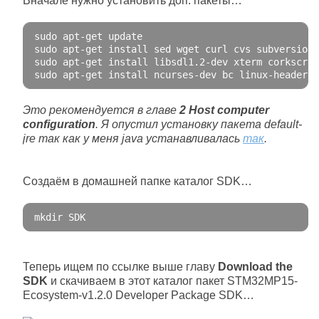
Вначале нужно установить доп. пакеты…
sudo apt
-
get
 update
sudo apt
-
get
 install sed wget curl cvs subversion 
sudo apt
-
get
 install libsdl1
.2
-
dev xterm corkscrew
sudo apt
-
get
 install ncurses
-
dev bc linux
-
headers
-
Это рекомендуется в главе
2 Host computer
configuration
. Я опустил установку пакета default-
jre так как у меня java устанавливалась
так
.
Создаём в домашней папке каталог SDK…
mkdir SDK
Теперь ищем по ссылке выше главу
Download the
SDK
и скачиваем в этот каталог пакет STM32MP15-
Ecosystem-v1.2.0 Developer Package SDK…