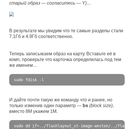
старый образ — согласитесь — Y)
…
В результате мы увидим что те самые разделы стали
7.1Гб и 4.9Гб соответственно.
Теперь записываем образ на карту. Вставьте её в
комп, проверьте что карточка определилась под тем
же именем…
sudo fdisk 
-
l
И дайте почти такую же команду что и ранее, но
только изменив один параметр —
bs
(block size)
,
вместо 8M укажем 1M.
sudo dd 
if
=..
/flashlayout_st-image-weston/
.
.
/flash