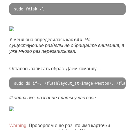
sudo fdisk 
-
l
У меня она определилась как
sdc
.
На
существующие разделы не обращайте внимания, я
уже много раз перезаписывал.
Осталось записать образ. Даём команду…
sudo dd 
if
=..
/flashlayout_st-image-weston/
.
.
/flash
И опять же, название платы у вас своё.
Warning!
Проверяем ещё раз что имя карточки