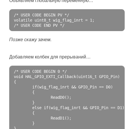
Объявляем глобальную переменную…
/* USER CODE BEGIN PV */
volatile
 uint8_t wig_flag_inrt 
=
1
;
/* USER CODE END PV */
Позже скажу зачем.
Добавляем колбек для прерываний…
/* USER CODE BEGIN 0 */
void
 HAL_GPIO_EXTI_Callback
(
uint16_t GPIO_Pin
)
{
if
(
wig_flag_inrt 
&&
 GPIO_Pin 
==
 D0
)
{
                ReadD0
();
}
else
if
(
wig_flag_inrt 
&&
 GPIO_Pin 
==
 D1
)
{
                ReadD1
();
}
}