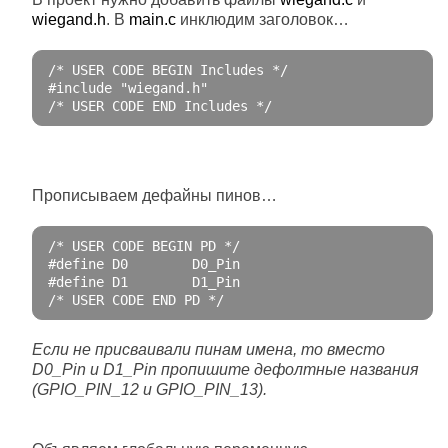
wiegand.h
. В
main.c
инклюдим заголовок…
/* USER CODE BEGIN Includes */
#include "wiegand.h"
/* USER CODE END Includes */
Прописываем дефайны пинов…
/* USER CODE BEGIN PD */
#define D0        D0_Pin
#define D1        D1_Pin
/* USER CODE END PD */
Если не присваивали пинам имена, то вместо
D0_Pin и D1_Pin пропишите дефолтные названия
(GPIO_PIN_12 и GPIO_PIN_13).