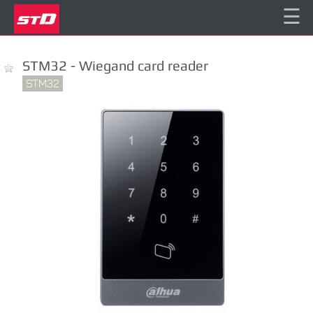
☰
STM32 - Wiegand card reader
STM32