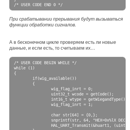
/* USER CODE END 0 */
При срабатывании прерывания будут вызываться
функции обработки сигналов.
А в бесконечном цикле проверяем есть ли новые
данные, и если есть, то считываем их…
/* USER CODE BEGIN WHILE */
while
(
1
)
{
if
(
wig_available
())
{
                wig_flag_inrt 
=
0
;
                uint32_t wcode 
=
 getCode
();
                int16_t wtype 
=
 getWiegandType
();
                wig_flag_inrt 
=
1
;
char
 str
[
64
]
=
{
0
,};
                snprintf
(
str
,
64
,
"HEX=0x%lX DEC=%
                HAL_UART_Transmit
(&
huart1
,
(
uint8_