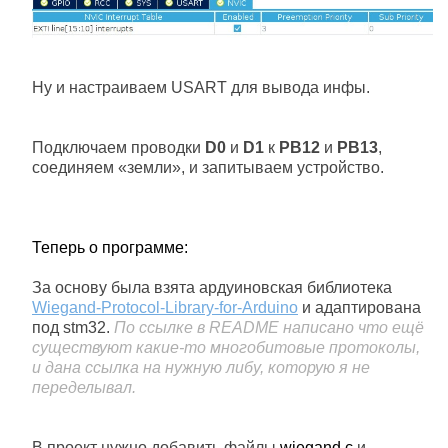
Ну и настраиваем USART для вывода инфы.
Подключаем проводки
D0
и
D1
к
PB12
и
PB13
,
соединяем «земли», и запитываем устройство.
Теперь о программе:
За основу была взята ардуиновская библиотека
Wiegand-Protocol-Library-for-Arduino
и адаптирована
под stm32.
По ссылке в README написано что ещё
существуют какие-то многобитовые протоколы,
и дана ссылка на нужную либу, которую я не
переделывал.
В проект нужно добавить файлы
wiegand.c
и